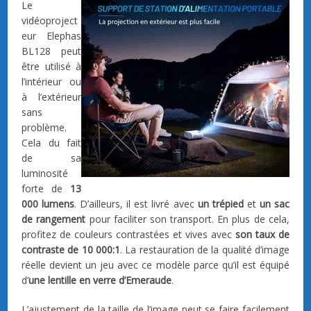
Le
vidéoproject
eur Elephas
‎BL128 peut
être utilisé à
l’intérieur ou
à l’extérieur
sans
problème.
Cela du fait
de sa
luminosité
forte de
13
000 lumens
. D’ailleurs, il est livré avec
un trépied
et
un sac
de rangement
pour faciliter son transport. En plus de cela,
profitez de couleurs contrastées et vives avec
son taux de
contraste de 10 000:1
. La restauration de la qualité d’image
réelle devient un jeu avec ce modèle parce qu’il est équipé
d’
une lentille en verre d’Emeraude
.
L’ajustement de la taille de l’image peut se faire facilement