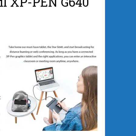
 fil XP-PEN G640
e
e
s
e
x
e
a
e
a