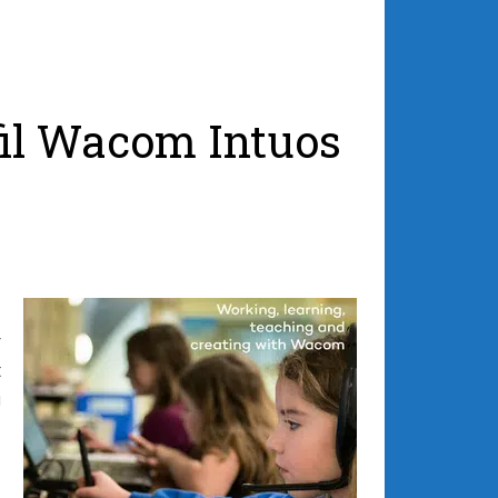
 fil Wacom Intuos
,
r
t
u
s