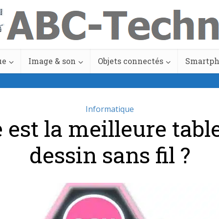
ue
Image & son
Objets connectés
Smartp
Informatique
 est la meilleure tabl
dessin sans fil ?