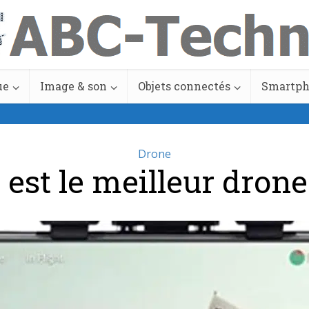
ue
Image & son
Objets connectés
Smartp
Drone
 est le meilleur drone 