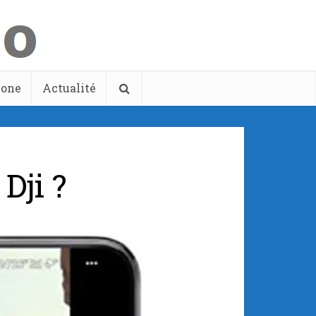
hone
Actualité
Dji ?