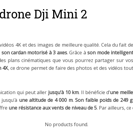
 drone Dji Mini 2
vidéos 4K et des images de meilleure qualité. Cela du fait d
e
son cardan motorisé à 3 axes
. Grâce à
son mode intelligen
 des plans cinématiques que vous pourrez partager sur vo
m 4X
, ce drone permet de faire des photos et des vidéos tou
cation qui peut aller
jusqu’à 10 km
. Il bénéficie d’
une meille
t jusqu’à
une altitude de 4 000 m
.
Son faible poids de 249 g
ffre
une résistance aux vents de niveau de 5
. Par ailleurs, c
No products found.