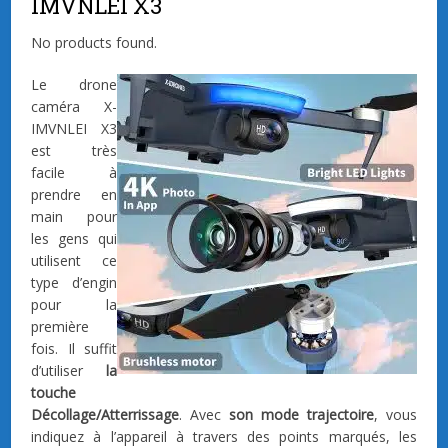
IMVNLEI X3
No products found.
Le drone
caméra X-
IMVNLEI X3
est très
facile à
prendre en
main pour
les gens qui
utilisent ce
type d’engin
pour la
première
fois. Il suffit
d’utiliser
la
touche
Décollage/Atterrissage
. Avec
son mode trajectoire
, vous
indiquez à l’appareil à travers des points marqués, les