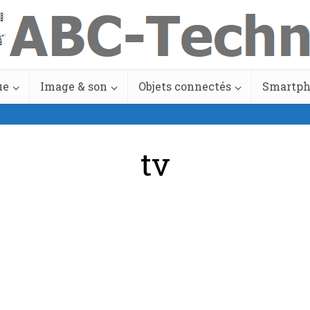
ue
Image & son
Objets connectés
Smartp
tv