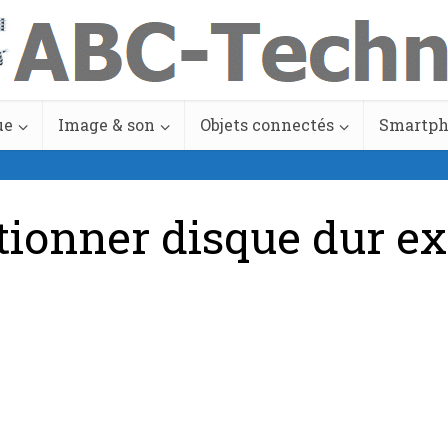
ue
Image & son
Objets connectés
Smartp
tionner disque dur e