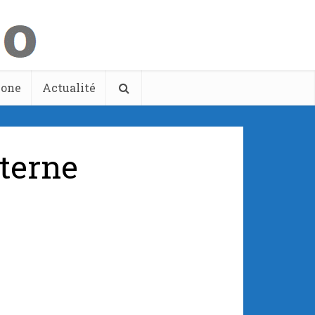
hone
Actualité
xterne