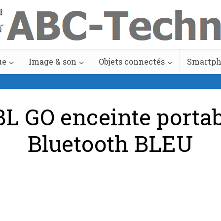
ue
Image & son
Objets connectés
Smartp
BL GO enceinte portab
Bluetooth BLEU