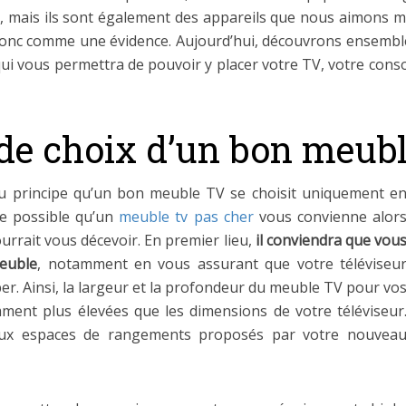
 mais ils sont également des appareils que nous aimons met
 donc comme une évidence. Aujourd’hui, découvrons ensem
ui qui vous permettra de pouvoir y placer votre TV, votre con
s de choix d’un bon meub
 du principe qu’un bon meuble TV se choisit uniquement e
me possible qu’un
meuble tv pas cher
vous convienne alor
urrait vous décevoir. En premier lieu,
il conviendra que vou
euble
, notamment en vous assurant que votre téléviseu
r. Ainsi, la largeur et la profondeur du meuble TV pour vo
mment plus élevées que les dimensions de votre téléviseur
 aux espaces de rangements proposés par votre nouvea