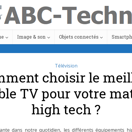
ue
Image & son
Objets connectés
Smartp
Télévision
ment choisir le meil
le TV pour votre mat
high tech ?
nte dans notre quotidien, les différents équipements hi