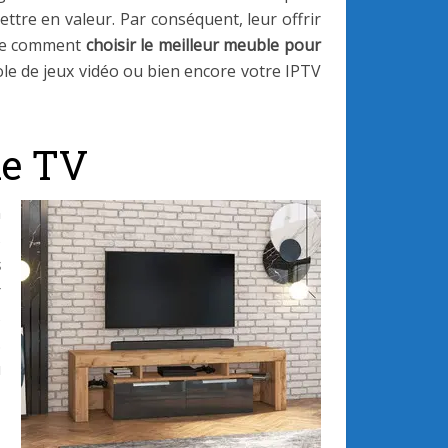
tre en valeur. Par conséquent, leur offrir
ble comment
choisir le meilleur meuble pour
sole de jeux vidéo ou bien encore votre IPTV
le TV
n
s
s
r
s
.
u