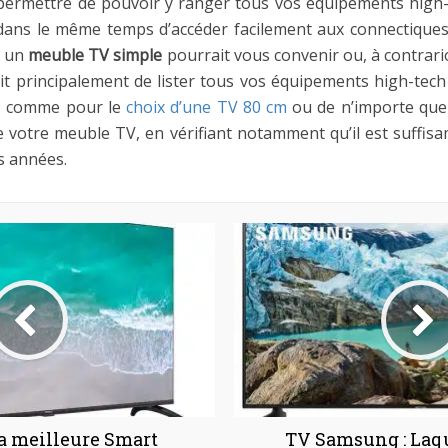
permettre de pouvoir y ranger tous vos équipements high
dans le même temps d’accéder facilement aux connectique
, un
meuble TV simple
pourrait vous convenir ou, à contrari
it principalement de lister tous vos équipements high-tech
r, comme pour le
choix d’une TV 80 cm
ou de n’importe quel
e votre meuble TV, en vérifiant notamment qu’il est suffis
s années.
la meilleure Smart
TV Samsung : Laqu