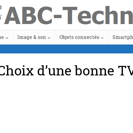
ue
Image & son
Objets connectés
Smartp
Choix d’une bonne T