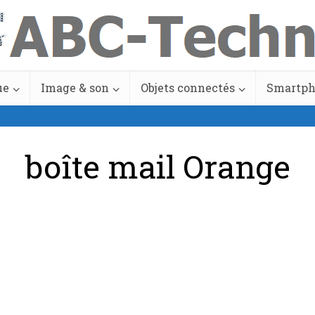
ue
Image & son
Objets connectés
Smartp
boîte mail Orange