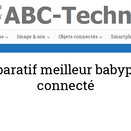
ue
Image & son
Objets connectés
Smartp
aratif meilleur baby
connecté